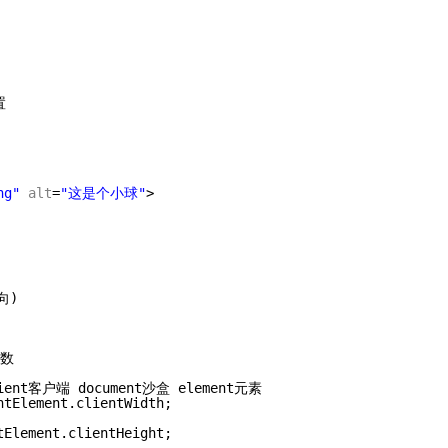
置
ng"
alt
=
"这是个小球"
>
向)
函数
ent客户端 document沙盒 element元素
ntElement.clientWidth;
tElement.clientHeight;