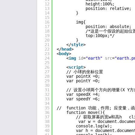
12
height:100%;
13
position: relative;
14
}
15
16
img{
17
position: absolute;
18
/*这是一个假设的起始位
19
top:100px;*/
20
}
21
</
style
>
22
</
head
>
23
<
body
>
24
<
img
id
=
"earth"
src
=
"earth.p
25
26
<
script
>
27
// 小球的坐标位置
28
var pointX =0;
29
var pointY =0;
30
31
// 设置小球两个方向的增量(X Y方
32
var speedX =4;
33
var speedY =6;
34
35
//  function 功能，作用; 应变量，
36
function move(){
37
// 获取屏幕的宽w和高h   cli
38
var w = document.docume
39
console.log(w);
40
var h = document.documen