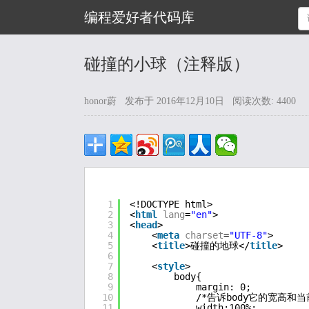
编程爱好者代码库
碰撞的小球（注释版）
honor蔚 发布于 2016年12月10日 阅读次数: 4400
1
<!DOCTYPE html>
2
<
html
lang
=
"en"
>
3
<
head
>
4
<
meta
charset
=
"UTF-8"
>
5
<
title
>碰撞的地球</
title
>
6
7
<
style
>
8
body{
9
margin: 0;
10
/*告诉body它的宽高和
11
width:100%;