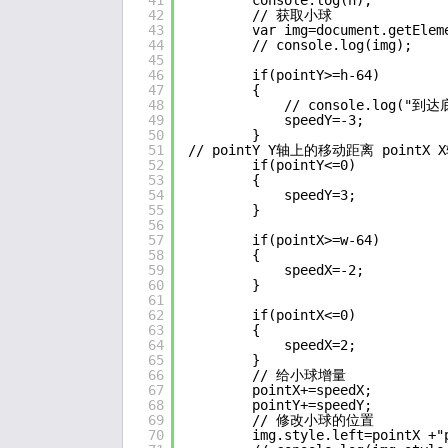
41
console.log(h);
42
// 获取小球
43
var img=document.getElem
44
// console.log(img);
45
46
if(pointY>=h-64)
47
{
48
// console.log("到达
49
speedY=-3;
50
}
51
// pointY Y轴上的移动距离 point
52
if(pointY<=0)
53
{
54
speedY=3;
55
}
56
57
if(pointX>=w-64)
58
{
59
speedX=-2;
60
}
61
62
if(pointX<=0)
63
{
64
speedX=2;
65
}
66
// 给小球增量
67
pointX+=speedX;
68
pointY+=speedY;
69
// 修改小球的位置
70
img.style.left=pointX +"