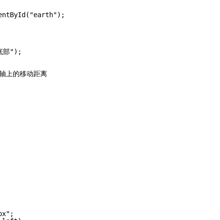
entById("earth");
底部");
X X轴上的移动距离
px";